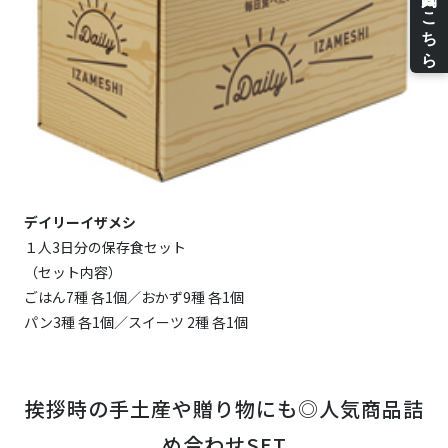
デイリーイザメシ
１人3日分の保存食セット
（セット内容）
ごはん7種 各1個／おかず9種 各1個
パン3種 各1個／スイーツ 2種 各1個
挨拶時の手土産や贈り物にも◎人気商品詰
め合わせSET