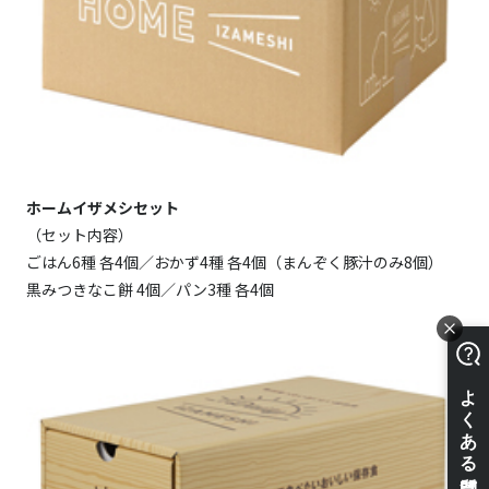
ホームイザメシセット
（セット内容）
ごはん6種 各4個／おかず4種 各4個（まんぞく豚汁のみ8個）
黒みつきなこ餅 4個／パン3種 各4個