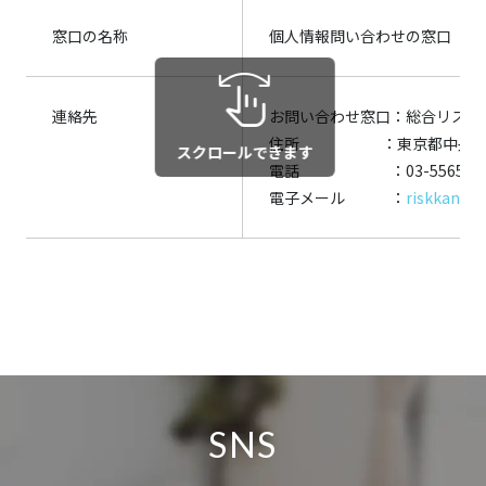
窓口の名称
個人情報問い合わせの窓口
swipe
連絡先
お問い合わせ窓口：総合リスク
住所 ：東京都中央区銀座4-
スクロールできます
電話
：03-5565-36
電子メール ：
riskkanri@
SNS