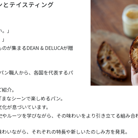
ンとテイスティング
い。」
。」
集まるDEAN & DELUCAが贈
CAのパン職人から、各国を代表するパ
ご紹介。
ざまなシーンで楽しめるパン。
文化が息づいています。
史やルーツを学びながら、その味わいをより引き立てる組み合
味わいながら、それぞれの特長や新しいたのしみ方を発見。